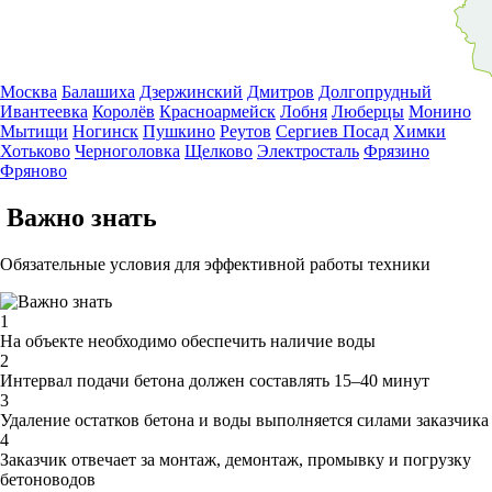
Москва
Балашиха
Дзержинский
Дмитров
Долгопрудный
Ивантеевка
Королёв
Красноармейск
Лобня
Люберцы
Монино
Мытищи
Ногинск
Пушкино
Реутов
Сергиев Посад
Химки
Хотьково
Черноголовка
Щелково
Электросталь
Фрязино
Фряново
Важно знать
Обязательные условия для эффективной работы техники
1
На объекте необходимо обеспечить наличие воды
2
Интервал подачи бетона должен составлять 15–40 минут
3
Удаление остатков бетона и воды выполняется силами заказчика
4
Заказчик отвечает за монтаж, демонтаж, промывку и погрузку
бетоноводов