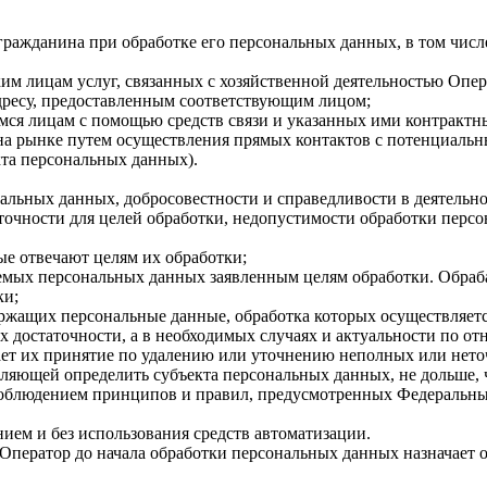
 гражданина при обработке его персональных данных, в том чис
м лицам услуг, связанных с хозяйственной деятельностью Опера
адресу, предоставленным соответствующим лицом;
мся лицам с помощью средств связи и указанных ими контрактн
 на рынке путем осуществления прямых контактов с потенциальн
кта персональных данных).
нальных данных, добросовестности и справедливости в деятельн
точности для целей обработки, недопустимости обработки перс
ые отвечают целям их обработки;
аемых персональных данных заявленным целям обработки. Обр
ки;
ржащих персональные данные, обработка которых осуществляетс
х достаточности, а в необходимых случаях и актуальности по 
ет их принятие по удалению или уточнению неполных или нет
ляющей определить субъекта персональных данных, не дольше, 
соблюдением принципов и правил, предусмотренных Федеральны
ием и без использования средств автоматизации.
 Оператор до начала обработки персональных данных назначает 