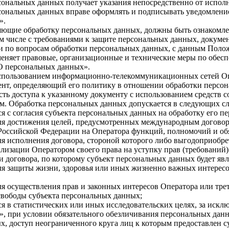
ональных данных получает указания непосредственно от исполн
ональных данных вправе оформлять и подписывать уведомление, п
».
яющие обработку персональных данных, должны быть ознакомлен
ом числе с требованиями к защите персональных данных, докум
и по вопросам обработки персональных данных, с данным Поло
няет правовые, организационные и технические меры по обесп
«О персональных данных».
спользованием информационно-телекоммуникационных сетей Оп
т, определяющий его политику в отношении обработки персона
сть доступа к указанному документу с использованием средст
м. Обработка персональных данных допускается в следующих сл
я с согласия субъекта персональных данных на обработку его п
ля достижения целей, предусмотренных международным договор
Российской Федерации на Оператора функций, полномочий и об
я исполнения договора, стороной которого либо выгодоприобрет
ализации Оператором своего права на уступку прав (требований) 
 договора, по которому субъект персональных данных будет яв
я защиты жизни, здоровья или иных жизненно важных интересов
я осуществления прав и законных интересов Оператора или тре
 свободы субъекта персональных данных;
 в статистических или иных исследовательских целях, за исключ
, при условии обязательного обезличивания персональных дан
х, доступ неограниченного круга лиц к которым предоставлен с