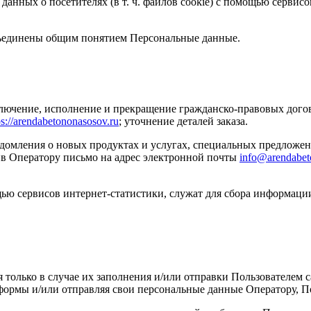
 данных о посетителях (в т. ч. файлов cookie) с помощью сервис
бъединены общим понятием Персональные данные.
лючение, исполнение и прекращение гражданско-правовых догов
ps://arendabetononasosov.ru
; уточнение деталей заказа.
едомления о новых продуктах и услугах, специальных предложен
в Оператору письмо на адрес электронной почты
info@arendabet
ью сервисов интернет-статистики, служат для сбора информации
я только в случае их заполнения и/или отправки Пользователем
формы и/или отправляя свои персональные данные Оператору, По