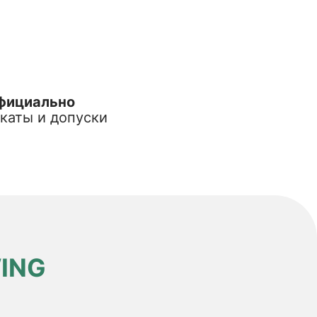
фициально
каты и допуски
ING