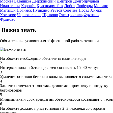
Москва
Балашиха
Дзержинский
Дмитров
Долгопрудный
Ивантеевка
Королёв
Красноармейск
Лобня
Люберцы
Монино
Мытищи
Ногинск
Пушкино
Реутов
Сергиев Посад
Химки
Хотьково
Черноголовка
Щелково
Электросталь
Фрязино
Фряново
Важно знать
Обязательные условия для эффективной работы техники
1
На объекте необходимо обеспечить наличие воды
2
Интервал подачи бетона должен составлять 15–40 минут
3
Удаление остатков бетона и воды выполняется силами заказчика
4
Заказчик отвечает за монтаж, демонтаж, промывку и погрузку
бетоноводов
5
Минимальный срок аренды автобетононасоса составляет 8 часов
6
На объекте должно присутствовать 2–3 человека со стороны
заказчика