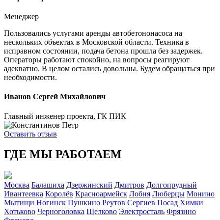
Менеджер
Пользовались услугами аренды автобетононасоса на
нескольких объектах в Московской области. Техника в
исправном состоянии, подача бетона прошла без задержек.
Операторы работают спокойно, на вопросы реагируют
адекватно. В целом остались довольны. Будем обращаться при
необходимости.
Иванов Сергей Михайлович
Главный инженер проекта, ГК ПИК
Оставить отзыв
ГДЕ МЫ
РАБОТАЕМ
Москва
Балашиха
Дзержинский
Дмитров
Долгопрудный
Ивантеевка
Королёв
Красноармейск
Лобня
Люберцы
Монино
Мытищи
Ногинск
Пушкино
Реутов
Сергиев Посад
Химки
Хотьково
Черноголовка
Щелково
Электросталь
Фрязино