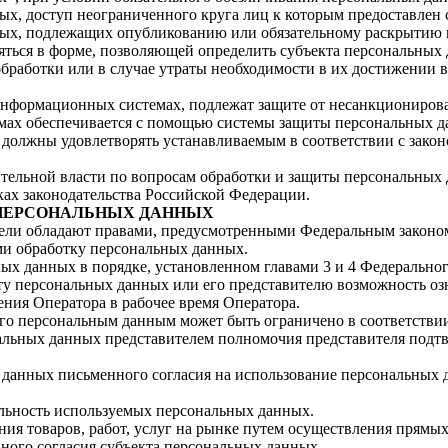
ых, доступ неограниченного круга лиц к которым предоставлен 
ных, подлежащих опубликованию или обязательному раскрытию в
ься в форме, позволяющей определить субъекта персональных да
бработки или в случае утраты необходимости в их достижении 
нформационных системах, подлежат защите от несанкционирова
мах обеспечивается с помощью системы защиты персональных 
должны удовлетворять устанавливаемым в соответствии с зако
тельной власти по вопросам обработки и защиты персональных 
ках законодательства Российской Федерации.
 ПЕРСОНАЛЬНЫХ ДАННЫХ
ели обладают правами, предусмотренными Федеральным законом
и обработку персональных данных.
ых данных в порядке, установленном главами 3 и 4 Федерально
кту персональных данных или его представителю возможность о
ния Оператора в рабочее время Оператора.
его персональным данным может быть ограничено в соответстви
нальных данных представителем полномочия представителя под
 данных письменного согласия на использование персональных д
льность используемых персональных данных.
ия товаров, работ, услуг на рынке путем осуществления прямы
ьного согласия субъекта персональных данных.