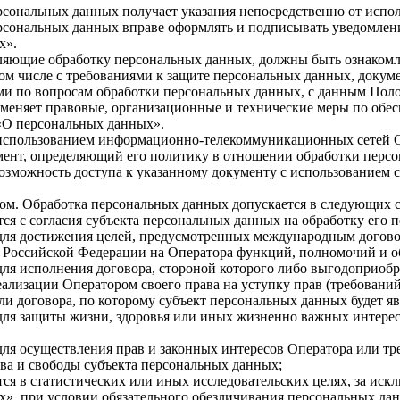
сональных данных получает указания непосредственно от испол
сональных данных вправе оформлять и подписывать уведомление,
х».
ляющие обработку персональных данных, должны быть ознакомле
том числе с требованиями к защите персональных данных, доку
ми по вопросам обработки персональных данных, с данным Пол
еняет правовые, организационные и технические меры по обес
 «О персональных данных».
использованием информационно-телекоммуникационных сетей О
нт, определяющий его политику в отношении обработки персон
возможность доступа к указанному документу с использованием
ом. Обработка персональных данных допускается в следующих с
ся с согласия субъекта персональных данных на обработку его 
для достижения целей, предусмотренных международным догово
 Российской Федерации на Оператора функций, полномочий и о
ля исполнения договора, стороной которого либо выгодоприобре
еализации Оператором своего права на уступку прав (требований)
и договора, по которому субъект персональных данных будет я
ля защиты жизни, здоровья или иных жизненно важных интересо
ля осуществления прав и законных интересов Оператора или тр
ава и свободы субъекта персональных данных;
я в статистических или иных исследовательских целях, за исклю
», при условии обязательного обезличивания персональных да